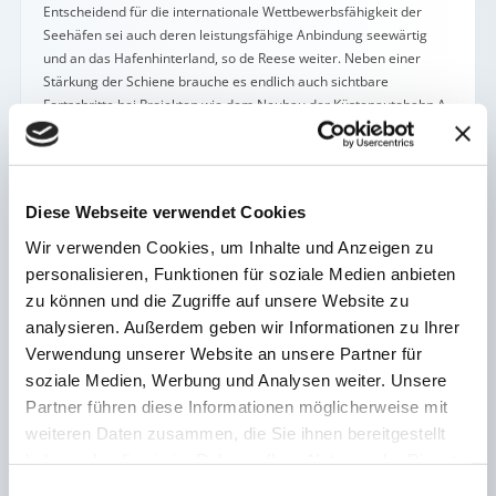
Entscheidend für die internationale Wettbewerbsfähigkeit der
Seehäfen sei auch deren leistungsfähige Anbindung seewärtig
und an das Hafenhinterland, so de Reese weiter. Neben einer
Stärkung der Schiene brauche es endlich auch sichtbare
Fortschritte bei Projekten wie dem Neubau der Küstenautobahn A
20 und den Fahrinnenanpassungen von Außenems sowie Außen-
und Unterweser (Nord).
Um ihren gemeinsamen Appell an den Bund zu unterstreichen,
Diese Webseite verwendet Cookies
haben die niedersächsischen Seehäfen eine aktuelle
Windenergiepotenzialstudie für die Seehäfen vorgelegt. Sie ist im
Wir verwenden Cookies, um Inhalte und Anzeigen zu
Internet abrufbar:
www.seehafen-niedersachsen.de
personalisieren, Funktionen für soziale Medien anbieten
zu können und die Zugriffe auf unsere Website zu
Die Arbeitsgemeinschaft Niedersächsische Seehäfen ist der
analysieren. Außerdem geben wir Informationen zu Ihrer
Zusammenschluss von neun niedersächsischen Seehäfen in
Verwendung unserer Website an unsere Partner für
Brake, Cuxhaven, Emden, Leer, Nordenham, Oldenburg,
soziale Medien, Werbung und Analysen weiter. Unsere
Papenburg, Stade und Wilhelmshaven. Sie vertritt die politischen
Interessen der niedersächsischen Seehafenwirtschaft gegenüber
Partner führen diese Informationen möglicherweise mit
Land, Bund und EU.
weiteren Daten zusammen, die Sie ihnen bereitgestellt
2023-09-
haben oder die sie im Rahmen Ihrer Nutzung der Dienste
12_PI_AG_Niedersaechsische_Seehaefen_NMK_final
Herunterladen
gesammelt haben.
Einwilligungsauswahl