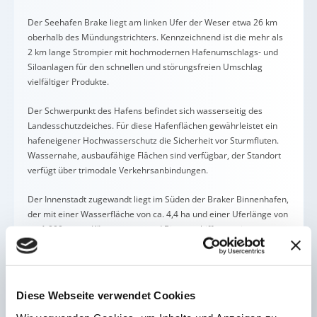
Der Seehafen Brake liegt am linken Ufer der Weser etwa 26 km
oberhalb des Mündungstrichters. Kennzeichnend ist die mehr als
2 km lange Strompier mit hochmodernen Hafenumschlags- und
Siloanlagen für den schnellen und störungsfreien Umschlag
vielfältiger Produkte.
Der Schwerpunkt des Hafens befindet sich wasserseitig des
Landesschutzdeiches. Für diese Hafenflächen gewährleistet ein
hafeneigener Hochwasserschutz die Sicherheit vor Sturmfluten.
Wassernahe, ausbaufähige Flächen sind verfügbar, der Standort
verfügt über trimodale Verkehrsanbindungen.
Der Innenstadt zugewandt liegt im Süden der Braker Binnenhafen,
der mit einer Wasserfläche von ca. 4,4 ha und einer Uferlänge von
ca. 1.000 m von Küstenmotor- und Binnenschiffen sowie
Sportbooten genutzt wird. Eine Seeschleuse mit einer
Kammerlänge von 95 m verbindet den Binnenhafen mit der
Weser.
Diese Webseite verwendet Cookies