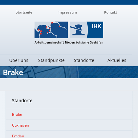
Navigation
Startseite
Impressum
Kontakt
Nebenseiten
Navigation
Über uns
Standpunkte
Standorte
Aktuelles
Hauptseiten
Brake
Standorte
Brake
Cuxhaven
Emden