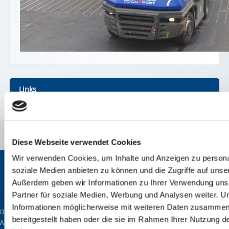
Links
Seehafen Cuxhaven
Diese Webseite verwendet Cookies
Wir verwenden Cookies, um Inhalte und Anzeigen zu personal
Schnellnavigation
soziale Medien anbieten zu können und die Zugriffe auf unse
Über uns
Standpunkte
Standorte
Aktuelles
Außerdem geben wir Informationen zu Ihrer Verwendung uns
Partner für soziale Medien, Werbung und Analysen weiter. U
® 2014 Seehafen Niedersachsen | alle Rechte Vorbehalten
Informationen möglicherweise mit weiteren Daten zusammen,
Diese Webseite verwendet Cookies. Wir verwenden Cookies, um Inhalte und
bereitgestellt haben oder die sie im Rahmen Ihrer Nutzung 
Anzeigen zu personalisieren, Funktionen für soziale Medien anbieten zu können