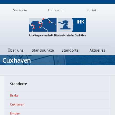
Navigation
Startseite
Impressum
Kontakt
Nebenseiten
Navigation
Über uns
Standpunkte
Standorte
Aktuelles
Hauptseiten
Cuxhaven
Standorte
Brake
Cuxhaven
Emden