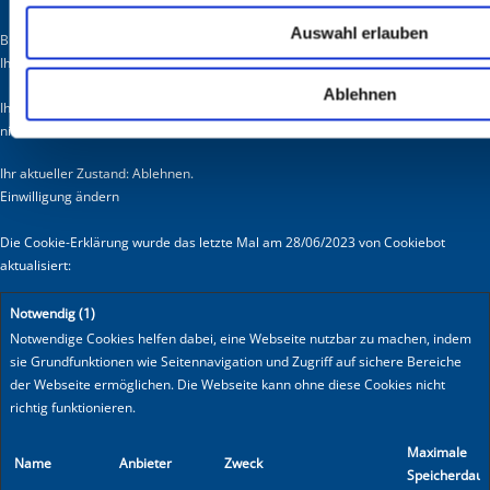
Auswahl erlauben
Bitte geben Sie Ihre Einwilligungs-ID und das Datum an, wenn Sie uns bezüglich
Ihrer Einwilligung kontaktieren.
Ablehnen
Ihre Einwilligung trifft auf die folgenden Domains zu: www.seehafen-
niedersachsen.de
Ihr aktueller Zustand: Ablehnen.
Einwilligung ändern
Die Cookie-Erklärung wurde das letzte Mal am 28/06/2023 von
Cookiebot
aktualisiert:
Notwendig (1)
Notwendige Cookies helfen dabei, eine Webseite nutzbar zu machen, indem
sie Grundfunktionen wie Seitennavigation und Zugriff auf sichere Bereiche
der Webseite ermöglichen. Die Webseite kann ohne diese Cookies nicht
richtig funktionieren.
Maximale
Name
Anbieter
Zweck
Speicherdaue