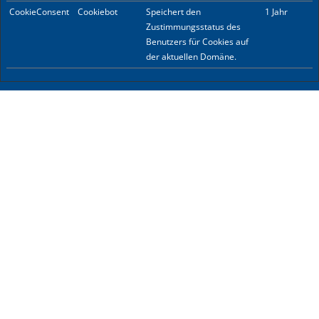
CookieConsent
Cookiebot
Speichert den
1 Jahr
Zustimmungsstatus des
Benutzers für Cookies auf
der aktuellen Domäne.